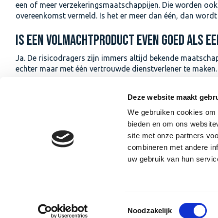
een of meer verzekeringsmaatschappijen. Die worden ook 
overeenkomst vermeld. Is het er meer dan één, dan wordt
IS EEN VOLMACHTPRODUCT EVEN GOED ALS E
Ja. De risicodragers zijn immers altijd bekende maatschap
echter maar met één vertrouwde dienstverlener te maken.
MOET IK EEN GEVOLMACHTIGD AGENT EXTRA B
Deze website maakt gebru
Nee. Gevolmachtigd agenten nemen verzekeraars en banken
We gebruiken cookies om c
aparte vergoeding. U betaalt niets extra’s.
bieden en om ons websitev
site met onze partners vo
HOE ONAFHANKELIJK IS DE HEER ASSURADEUR
combineren met andere inf
uw gebruik van hun servic
De Heer Assuradeuren heeft een volmacht van diverse verz
niet verplicht om financiële producten onder te brengen b
voorhanden hebben, dan zal het product van deze verze
Toestemmingsselectie
CENTRAAL VOLMACHTBEDRIJF B.V.
Noodzakelijk