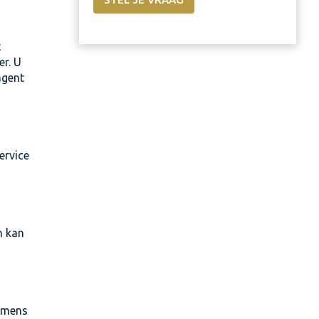
t
er. U
agent
ervice
n kan
namens