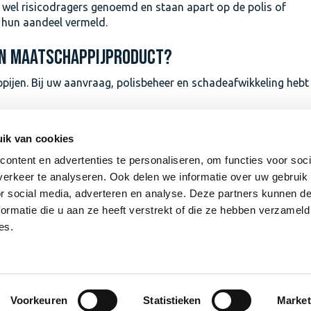
wel risicodragers genoemd en staan apart op de polis of
 hun aandeel vermeld.
EN MAATSCHAPPIJPRODUCT?
pijen. Bij uw aanvraag, polisbeheer en schadeafwikkeling hebt
ETALEN VOOR ZIJN DIENSTEN?
ik van cookies
 veel werk uit handen. Daarvoor ontvangen zij van deze parti
ontent en advertenties te personaliseren, om functies voor soci
erkeer te analyseren. Ook delen we informatie over uw gebruik
or social media, adverteren en analyse. Deze partners kunnen 
EN?
ormatie die u aan ze heeft verstrekt of die ze hebben verzameld
es.
ekeraars. Daar kunnen wij zelfstandig voor optreden. Maar we
ij deze partijen. Mocht een andere verzekeraar een betere oplo
keraar worden aangeboden.
Voorkeuren
Statistieken
Market