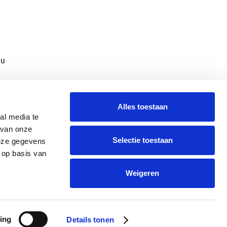
 u
Alles toestaan
jen een
al media te
 van onze
Selectie toestaan
deze gegevens
 op basis van
 zijn
Weigeren
ssing
ing
Details tonen