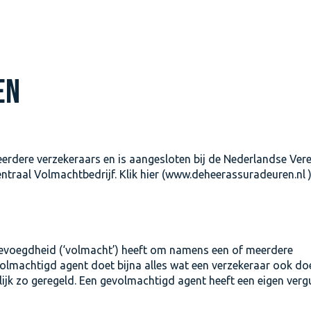
EN
erdere verzekeraars en is aangesloten bij de Nederlandse Ver
traal Volmachtbedrijf. Klik hier (www.deheerassuradeuren.nl )
e bevoegdheid (‘volmacht’) heeft om namens een of meerdere
volmachtigd agent doet bijna alles wat een verzekeraar ook doe
telijk zo geregeld. Een gevolmachtigd agent heeft een eigen ver