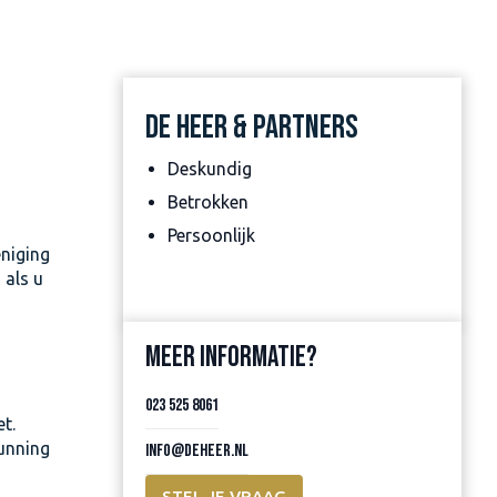
DE HEER & PARTNERS
Deskundig
Betrokken
Persoonlijk
eniging
 als u
MEER INFORMATIE?
023 525 8061
t.
gunning
info@deheer.nl
STEL JE VRAAG