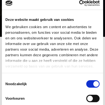
Deze website maakt gebruik van cookies
We gebruiken cookies om content en advertenties te
personaliseren, om functies voor social media te bieden
en om ons websiteverkeer te analyseren. Ook delen we
Home
Verzekeringen
Uitvaartverzekering
informatie over uw gebruik van onze site met onze
partners voor social media, adverteren en analyse. Deze
partners kunnen deze gegevens combineren met andere
informatie die u aan ze heeft verstrekt of die ze hebben
verzameld op basis van uw gebruik van hun services.
VERZEKERINGEN
Een overlijden komt vaak onverwacht. We krijgen er
Toestemmingsselectie
vroeg of laat allemaal mee te maken, want de dood
Noodzakelijk
hoort nu eenmaal bij het leven. Niemand denkt er
graag over na, maar toch is dat nodig. U wilt toch
ook dat uw nabestaanden zich geen zorgen hoeven
Voorkeuren
te maken over de kosten van uw uitvaart?